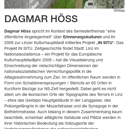
©Höss
DAGMAR HÖSS
Dagmar Höss
spricht im Kontext des Semesterthemas "eine
öffentliche Angelegenheit" über
Erinnerungskulturen
und ihr
2009 zur Linzer Kulturhauptstadt initiiertes Projekt „
IN SITU
“: Das
Projekt IN SITU. Zeitgeschichte findet Stadt: Linz im
Nationalsozialismus – ein Projekt für das Europäische
Kulturhauptstadtjahr 2009 – hat die Visualisierung und
Einschreibung der vielschichtigen Dimensionen der
nationalsozialistischen Vernichtungspolitik in die
Alltagswahrnehmung zum Ziel. Im öffentlichen Raum werden in
Form von Schablonensprayungen / Stencils an 65 Orten in
Kurzform Bezüge zur NS-Zeit hergestellt. Dabei geht es nicht
allein um die ikonischen Orte der Topographie des Terrors in Linz
– etwa das Gestapo Hauptgebäude in der Langgasse, das
Polizeigefängnis in der Mozartstrasse und die Synagoge in der
Bethlehmstrasse. Auch bislang in diesem Zusammenhang kaum
beachtete, scheinbar alltägliche Gebäude und Plätze werden in
ihrer historischen Bedeutung als Vollzugsorte der